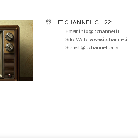
IT CHANNEL CH 221
📧 Email:
info@itchannel.it
🌐 Sito Web:
www.itchannel.it
📱 Social:
@itchannelitalia